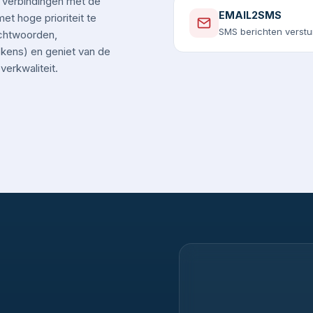
 verbindingen met de
EMAIL2SMS
t hoge prioriteit te
SMS berichten verstu
chtwoorden,
okens) en geniet van de
erkwaliteit.