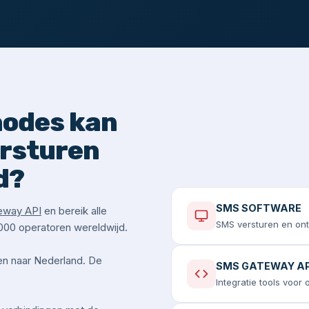
hodes kan
ersturen
d?
SMS SOFTWARE
eway API
en bereik alle
SMS versturen en on
000 operatoren wereldwijd.
en naar Nederland. De
SMS GATEWAY AP
Integratie tools voor