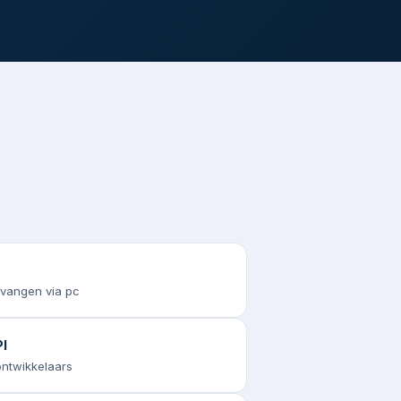
tvangen via pc
I
 ontwikkelaars