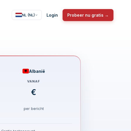
Login
Probeer nu gratis →
NL (NL)
Albanië
VANAF
€
per bericht
Gratis testaccount