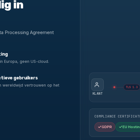
ig in
ata Processing Agreement
ting
in Europa, geen US-cloud.
tieve gebruikers
n wereldwijd vertrouwen op het
TLS 1.3
.
KLANT
COMPLIANCE CERTIFICAT
GDPR
EU Hostin