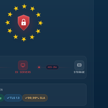
AES-256
EU SERVERS
STORAGE
EN
g
TLS 1.3
99,99% SLA