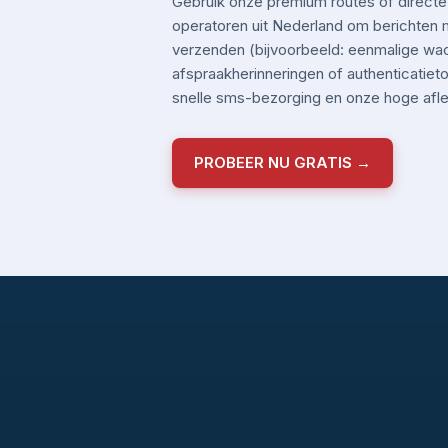
Gebruik onze premium routes of directe
operatoren uit Nederland om berichten me
verzenden (bijvoorbeeld: eenmalige wa
afspraakherinneringen of authenticatiet
snelle sms-bezorging en onze hoge aflev
PROBEER NU GRATIS →