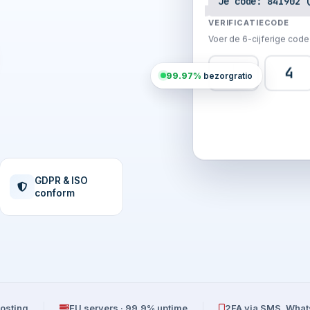
Je code: 841902 
VERIFICATIECODE
Voer de 6-cijferige code 
4
8
99.97%
bezorgratio
GDPR & ISO
conform
osting
EU servers · 99,9% uptime
2FA via SMS, What