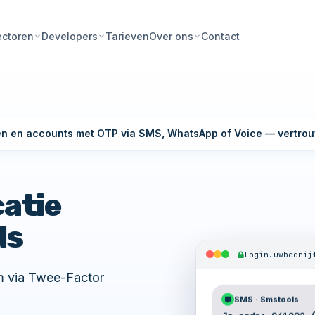
Tarieven
Contact
ectoren
Developers
Over ons
ngen en accounts met OTP via SMS, WhatsApp of Voice — vertrou
atie
ds
login.uwbedrij
m via Twee-Factor
SMS · Smstools