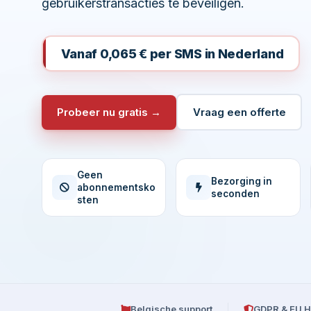
gebruikerstransacties te beveiligen.
Vanaf 0,065 € per SMS in Nederland
Probeer nu gratis →
Vraag een offerte
Geen
Bezorging in
abonnementsko
seconden
sten
Belgische support
GDPR & EU H