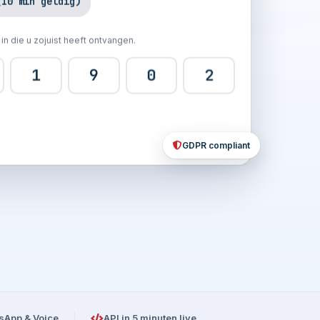
(10 min geldig)
in die u zojuist heeft ontvangen.
9
0
2
GDPR compliant
sApp & Voice
API in 5 minuten live