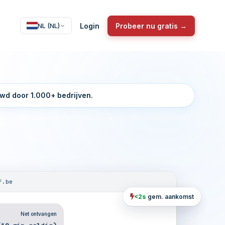
Login
Probeer nu gratis →
NL (NL)
wd door 1.000+ bedrijven.
f.be
<2s
gem. aankomst
Net ontvangen