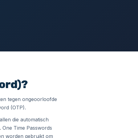
ord)?
nten tegen ongeoorloofde
word (OTP).
llen die automatisch
g. One Time Passwords
en worden gebruikt om