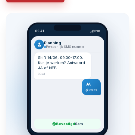
09:41
Planning
Persoonlijk SMS nummer
Shift 14/06, 09:00–17:00.
Kun je werken? Antwoord
JA of NEE.
09:41
JA
09:43
Bevestigd
Sam