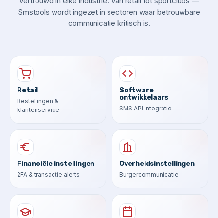
Vertrouwd in elke industrie. Van retail tot sportclubs —
Smstools wordt ingezet in sectoren waar betrouwbare
communicatie kritisch is.
Retail
Software
ontwikkelaars
Bestellingen &
SMS API integratie
klantenservice
Financiële instellingen
Overheidsinstellingen
2FA & transactie alerts
Burgercommunicatie