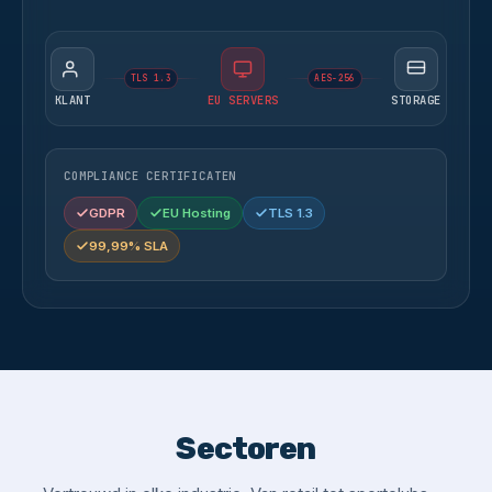
TLS 1.3
AES-256
KLANT
EU SERVERS
STORAGE
COMPLIANCE CERTIFICATEN
GDPR
EU Hosting
TLS 1.3
99,99% SLA
Sectoren