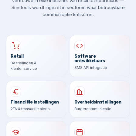
Vertrouwd in elke industrie. Van retail tot sportclubs —
Smstools wordt ingezet in sectoren waar betrouwbare
communicatie kritisch is.
Retail
Software
ontwikkelaars
Bestellingen &
SMS API integratie
klantenservice
Financiële instellingen
Overheidsinstellingen
2FA & transactie alerts
Burgercommunicatie