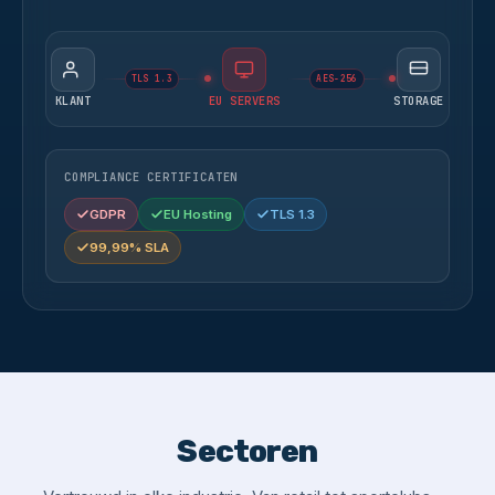
TLS 1.3
AES-256
KLANT
EU SERVERS
STORAGE
COMPLIANCE CERTIFICATEN
GDPR
EU Hosting
TLS 1.3
99,99% SLA
Sectoren