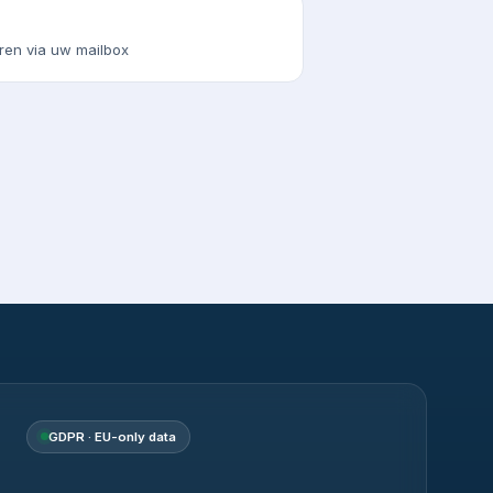
ren via uw mailbox
GDPR · EU-only data