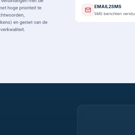
 verbindingen met de
EMAIL2SMS
t hoge prioriteit te
SMS berichten verstu
chtwoorden,
okens) en geniet van de
erkwaliteit.