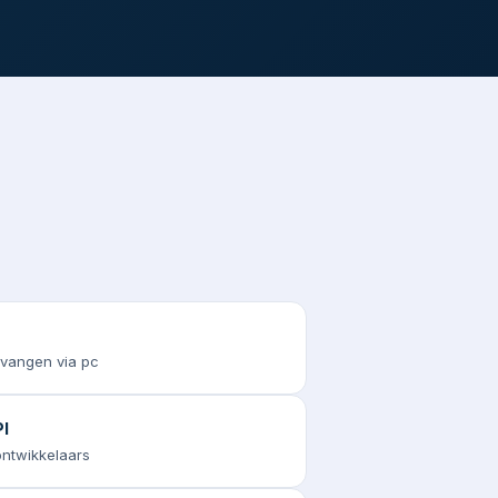
tvangen via pc
I
 ontwikkelaars