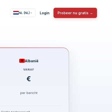
Login
Probeer nu gratis →
NL (NL)
Albanië
VANAF
€
per bericht
Gratis testaccount