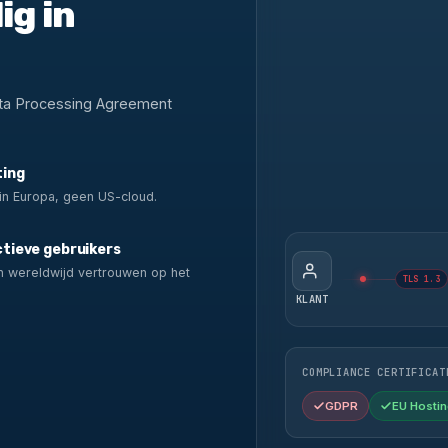
ig in
ata Processing Agreement
ting
in Europa, geen US-cloud.
tieve gebruikers
n wereldwijd vertrouwen op het
TLS 1.3
.
KLANT
COMPLIANCE CERTIFICAT
GDPR
EU Hostin