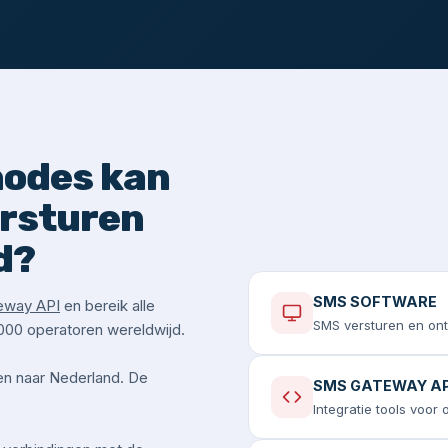
hodes kan
ersturen
d?
SMS SOFTWARE
eway API
en bereik alle
SMS versturen en on
000 operatoren wereldwijd.
en naar Nederland. De
SMS GATEWAY AP
Integratie tools voor