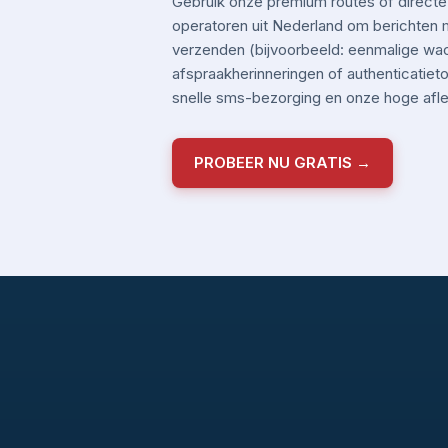
Gebruik onze premium routes of directe
operatoren uit Nederland om berichten me
verzenden (bijvoorbeeld: eenmalige wa
afspraakherinneringen of authenticatiet
snelle sms-bezorging en onze hoge aflev
PROBEER NU GRATIS →