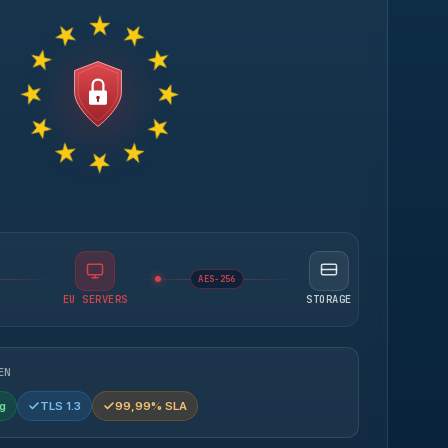
AES-256
EU SERVERS
STORAGE
EN
g
TLS 1.3
99,99% SLA