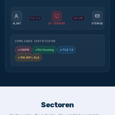
TLS 1.3
AES-256
KLANT
EU SERVERS
STORAGE
COMPLIANCE CERTIFICATEN
GDPR
EU Hosting
TLS 1.3
99,99% SLA
Sectoren