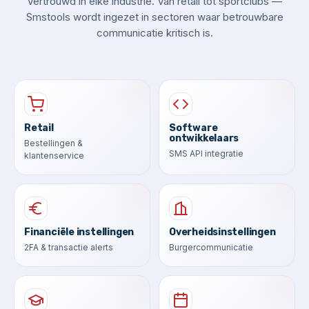
Vertrouwd in elke industrie. Van retail tot sportclubs —
Smstools wordt ingezet in sectoren waar betrouwbare
communicatie kritisch is.
Retail
Software
ontwikkelaars
Bestellingen &
SMS API integratie
klantenservice
Financiële instellingen
Overheidsinstellingen
2FA & transactie alerts
Burgercommunicatie