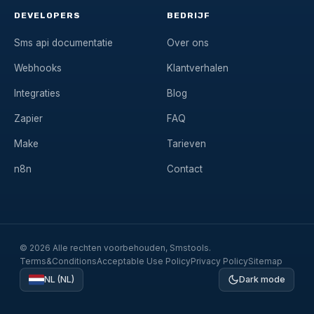
DEVELOPERS
BEDRIJF
Sms api documentatie
Over ons
Webhooks
Klantverhalen
Integraties
Blog
Zapier
FAQ
Make
Tarieven
n8n
Contact
© 2026 Alle rechten voorbehouden, Smstools.
Terms&Conditions
Acceptable Use Policy
Privacy Policy
Sitemap
NL (NL)
Dark mode