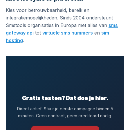
Kies voor betrouwbaarheid, bereik en
integratiemogelijkheden. Sinds 2004 ondersteunt
Smstools organisaties in Europa met alles van
sms
gateway api
tot
virtuele sms nummers
en
sim
hosting
.
Gratis testen? Dat doe je hier.
Direct actief. Stuur je eerste campagne binnen 5
minuten. Geen contract, geen creditcard nodig.