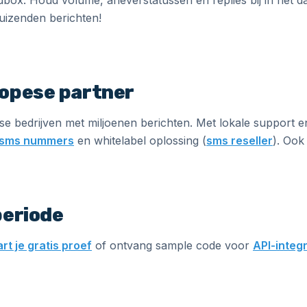
ndbox. Houd volume, afleverstatussen en replies bij in het 
duizenden berichten!
ropese partner
e bedrijven met miljoenen berichten. Met lokale support e
e sms nummers
en whitelabel oplossing (
sms reseller
). Oo
periode
art je gratis proef
of ontvang sample code voor
API-integr