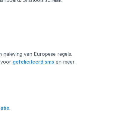
dashboard. Smstools schaalt
n naleving van Europese regels.
k voor
gefeliciteerd sms
en meer.
atie
.