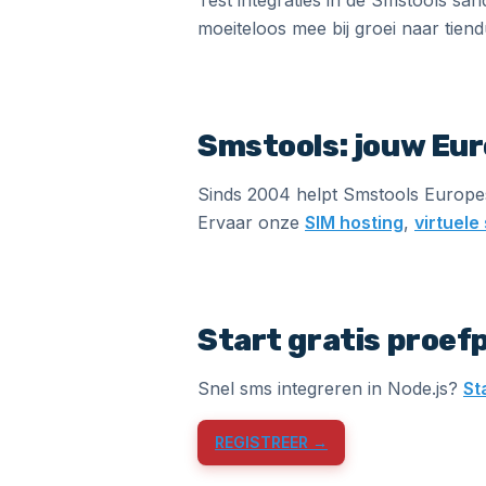
Test integraties in de Smstools sa
moeiteloos mee bij groei naar tien
Smstools: jouw Eu
Sinds 2004 helpt Smstools Europes
Ervaar onze
SIM hosting
,
virtuel
Start gratis proef
Snel sms integreren in Node.js?
St
REGISTREER →