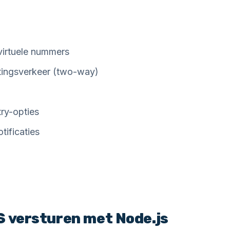
irtuele nummers
tingsverkeer (two-way)
try-opties
tificaties
S versturen met Node.js