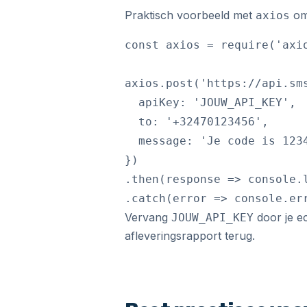
Praktisch voorbeeld met
om 
axios
const axios = require('axio
axios.post('https://api.sms
  apiKey: 'JOUW_API_KEY',

  to: '+32470123456',

  message: 'Je code is 1234
})

.then(response => console.l
Vervang
door je e
JOUW_API_KEY
afleveringsrapport terug.