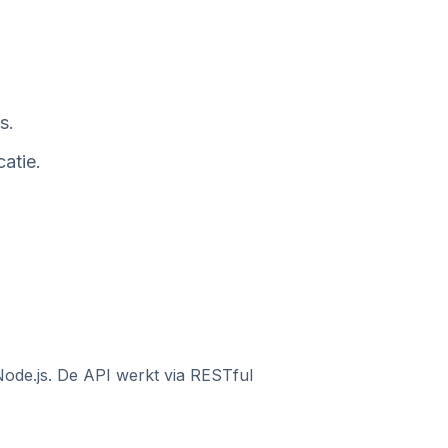
s.
atie.
ode.js. De API werkt via RESTful