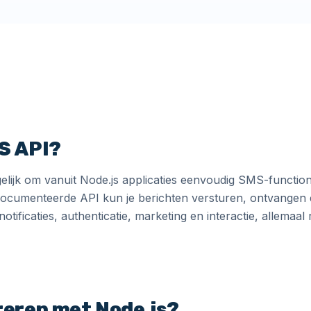
S API?
jk om vanuit Node.js applicaties eenvoudig SMS-functional
cumenteerde API kun je berichten versturen, ontvangen 
tificaties, authenticatie, marketing en interactie, allemaa
eren met Node.js?