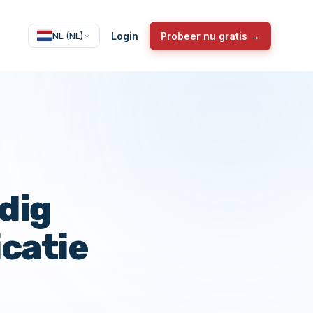
Login
Probeer nu gratis →
NL (NL)
dig
icatie