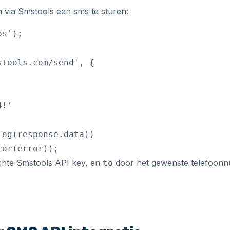
via Smstools een sms te sturen:
s');

tools.com/send', {

!'

og(response.data))

chte Smstools API key, en
door het gewenste telefoonn
to