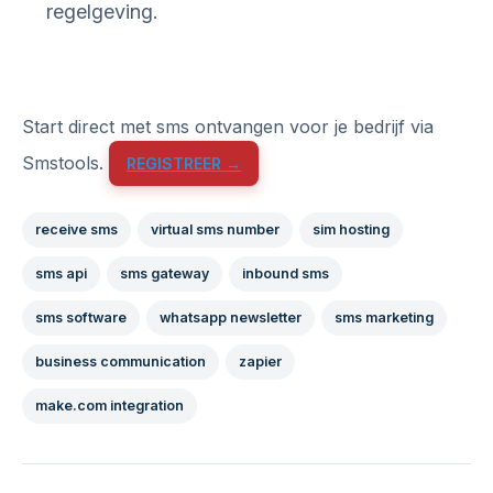
regelgeving.
Start direct met sms ontvangen voor je bedrijf via
Smstools.
REGISTREER →
receive sms
virtual sms number
sim hosting
sms api
sms gateway
inbound sms
sms software
whatsapp newsletter
sms marketing
business communication
zapier
make.com integration