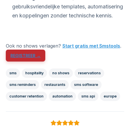
gebruiksvriendelijke templates, automatisering
en koppelingen zonder technische kennis.
Ook no shows verlagen?
Start gratis met Smstools
.
REGISTREER →
sms
hospitality
no shows
reservations
sms reminders
restaurants
sms software
customer retention
automation
sms api
europe