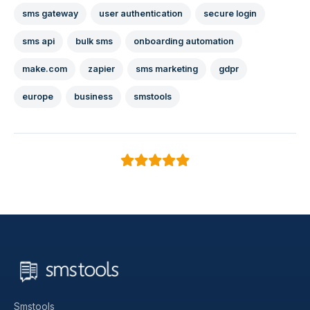
sms gateway
user authentication
secure login
sms api
bulk sms
onboarding automation
make.com
zapier
sms marketing
gdpr
europe
business
smstools
Smstools