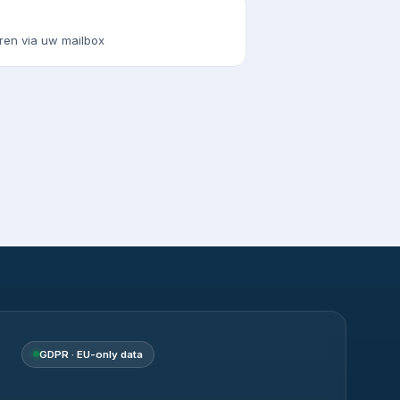
ren via uw mailbox
GDPR · EU-only data