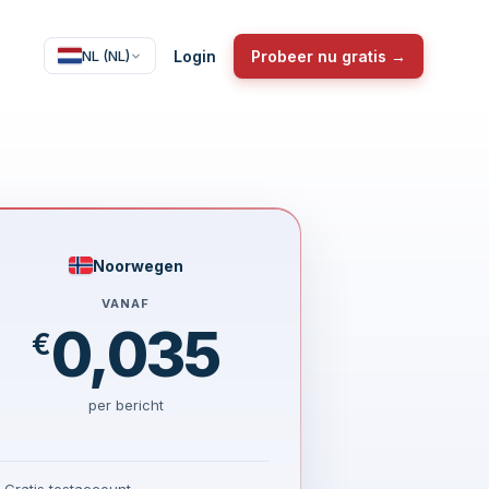
Login
Probeer nu gratis →
NL (NL)
Noorwegen
VANAF
0,035
€
per bericht
Gratis testaccount