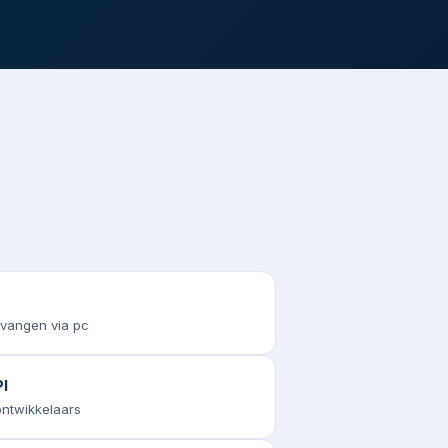
tvangen via pc
I
 ontwikkelaars