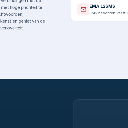
 verbindingen met de
EMAIL2SMS
et hoge prioriteit te
SMS berichten verstu
chtwoorden,
okens) en geniet van de
erkwaliteit.