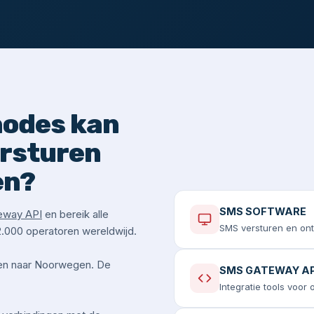
hodes kan
ersturen
en?
SMS SOFTWARE
eway API
en bereik alle
SMS versturen en on
.000 operatoren wereldwijd.
en naar Noorwegen. De
SMS GATEWAY AP
Integratie tools voor