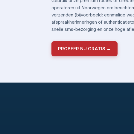
Gebruik onze premium routes of directe
operatoren uit Noorwegen om berichten m
verzenden (bijvoorbeeld: eenmalige wa
afspraakherinneringen of authenticatiet
snelle sms-bezorging en onze hoge aflev
PROBEER NU GRATIS →