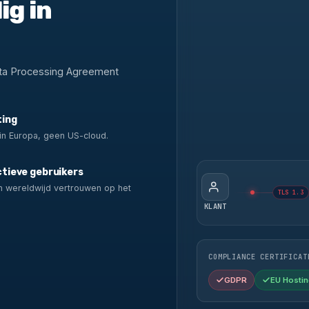
ig in
ata Processing Agreement
ting
in Europa, geen US-cloud.
tieve gebruikers
n wereldwijd vertrouwen op het
TLS 1.3
.
KLANT
COMPLIANCE CERTIFICAT
GDPR
EU Hostin