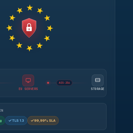
AES-256
EU SERVERS
STORAGE
EN
g
TLS 1.3
99,99% SLA